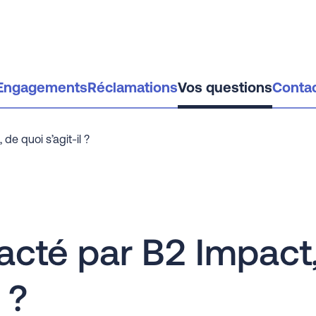
Engagements
Réclamations
Vos questions
Conta
de quoi s’agit-il ?
tacté par B2 Impact
 ?