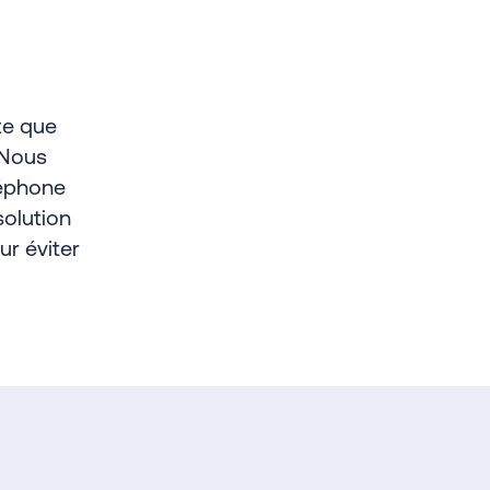
te que
 Nous
léphone
solution
ur éviter